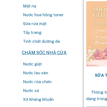
Mặt nạ
Nước hoa hồng toner
Sữa rửa mặt
Tẩy trang
Tinh chất dưỡng da
CHĂM SÓC NHÀ CỬA
Nước giặt
Nước lau sàn
SỮA 
Nước rửa chén
Nước xả
Thông t
dạng tron
Xịt kháng khuẩn
sóc da đư