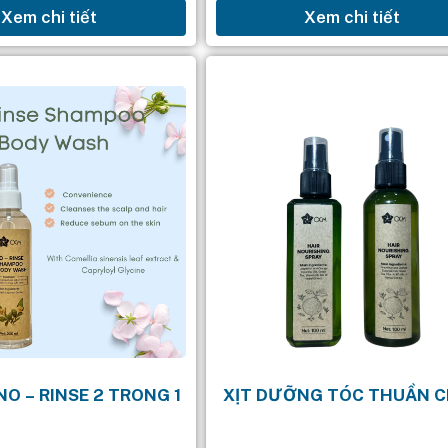
Xem chi tiết
Xem chi tiết
g dụng: Làm sạch sâu:
tóc. Với hương thơm nam tín
i bỏ những bụi...
NO – RINSE 2 TRONG 1
XỊT DƯỠNG TÓC THUẦN 