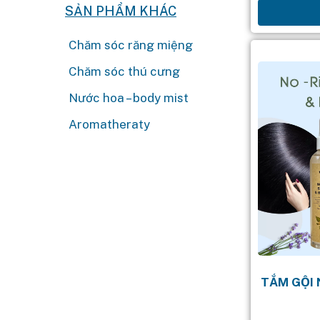
SẢN PHẨM KHÁC
gel. Côn
loạ
Chăm sóc răng miệng
Chăm sóc thú cưng
Nước hoa – body mist
Aromatheraty
TẮM GỘI 