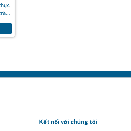
thực
trà
 quá
i của
Kết nối với chúng tôi