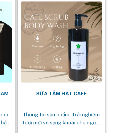
 NAM
SỮA TẮM HẠT CAFE
 cho
Thông tin sản phẩm: Trải nghiệm
 hảo
tươi mới và sảng khoái cho người
m sóc
tiêu dùng bằng việc dùng hạt