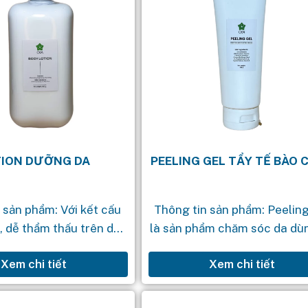
TION DƯỠNG DA
PEELING GEL TẨY TẾ BÀO 
 sản phẩm: Với kết cấu
Thông tin sản phẩm: Peeling
 dễ thẩm thấu trên da,
là sản phẩm chăm sóc da dù
y bết dính, Sữa dưỡng
bóc ra những lớp da chết, bi
Xem chi tiết
Xem chi tiết
m sóc da toàn cơ thể
già cỗi trên bề mặt da, giúp l
cung cấp độ...