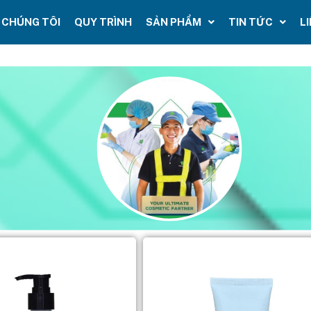
 CHÚNG TÔI
QUY TRÌNH
SẢN PHẨM
TIN TỨC
L