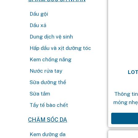
Dầu gội
Dầu xả
Dung dịch vệ sinh
Hấp dầu và xịt dưỡng tóc
Kem chống nắng
Nước rửa tay
LO
Sữa dưỡng thể
Sữa tắm
Thông tin
mỏng nhẹ,
Tẩy tế bào chết
không gâ
thể chă
CHĂM SÓC DA
Kem dưỡng da