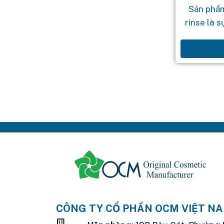
Sản phẩm
rinse là 
lá trà xan
giúp bạn 
CÔNG TY CỔ PHẦN OCM VIỆT N