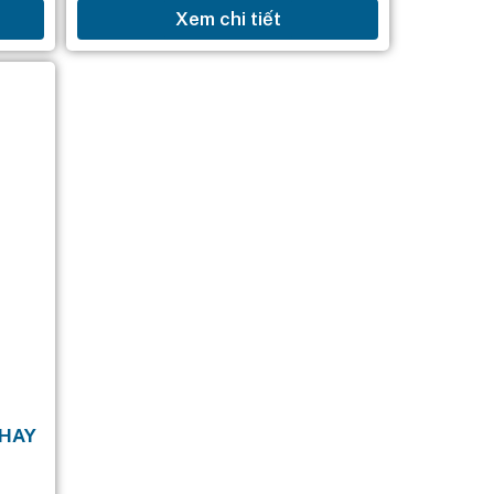
Xem chi tiết
h...
cafe từ tự nhiên trong công thức
sữa tắm giúp sạch...
CHAY