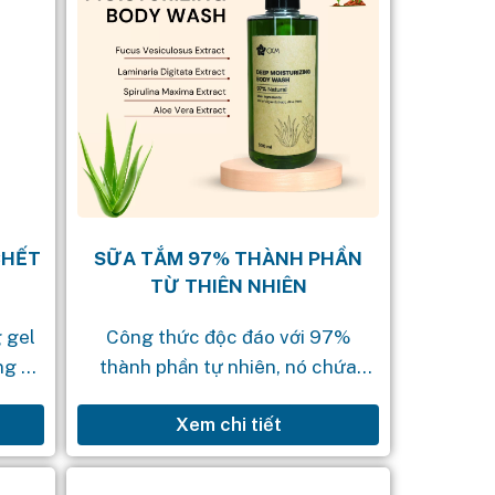
CHẾT
SỮA TẮM 97% THÀNH PHẦN
TỪ THIÊN NHIÊN
 gel
Công thức độc đáo với 97%
ng để
thành phần tự nhiên, nó chứa
ểu bì
chiết xuất từ hỗn hợp các loại tảo
Xem chi tiết
àm...
và nha đam. Sản phẩm giúp làm
sạch da một...