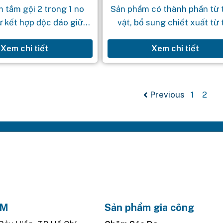
 tắm gội 2 trong 1 no
Sản phẩm có thành phần từ 
sự kết hợp độc đáo giữa
vật, bổ sung chiết xuất từ 
h và Capryloyl Glycine,
xanh, giúp bảo vệ tóc khỏi
Xem chi tiết
Xem chi tiết
có một trải nghiệm tắm
trình oxy hóa và giảm tác hạ
gội...
tia...
Previous
1
2
AM
Sản phẩm gia công