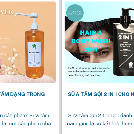
TẮM DẠNG TRONG
SỮA TẮM GỘI 2 IN 1 CHO
in sản phẩm: Sữa tắm
Sữa tắm gội 2 trong 1 dành
g là một sản phẩm chăm
nam giới là sự kết hợp hoàn
ợc sản xuất dưới dạng
giữa làm sạch cơ thể và chă