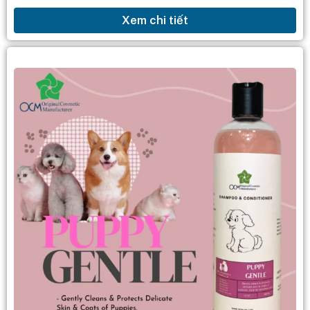
hiệu muốn mở rộng sang lĩnh vực gia công mỹ
Xem chi tiết
phẩm...