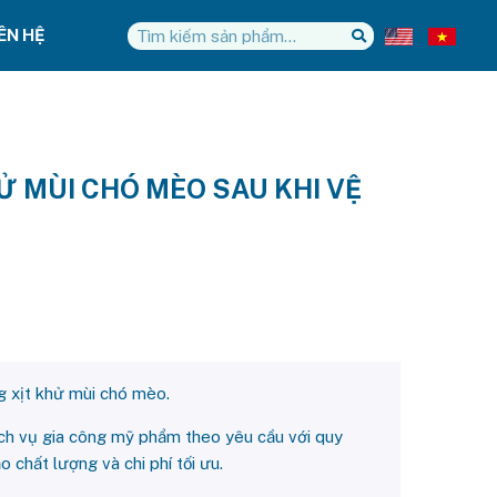
IÊN HỆ
Ử MÙI CHÓ MÈO SAU KHI VỆ
 xịt khử mùi chó mèo.
h vụ gia công mỹ phẩm theo yêu cầu với quy
 chất lượng và chi phí tối ưu.