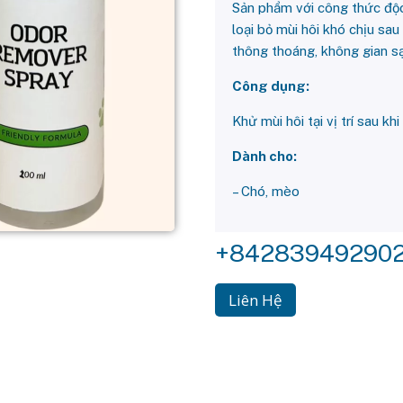
Sản phẩm với công thức độc
loại bỏ mùi hôi khó chịu sau
thông thoáng, không gian s
Công dụng:
Khử mùi hôi tại vị trí sau kh
Dành cho:
– Chó, mèo
+84283949290
Liên Hệ