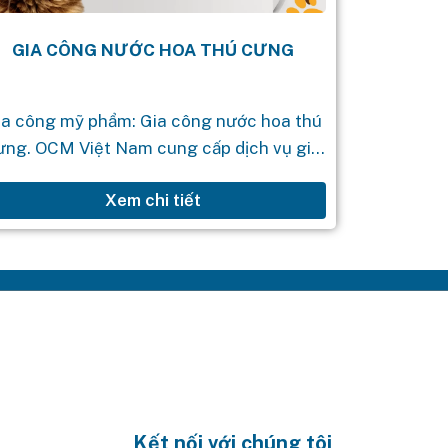
GIA CÔNG NƯỚC HOA THÚ CƯNG
ia công mỹ phẩm: Gia công nước hoa thú
ưng. OCM Việt Nam cung cấp dịch vụ gia
ông mỹ phẩm theo yêu cầu với quy trình
Xem chi tiết
chuyên nghiệp, đảm...
Kết nối với chúng tôi