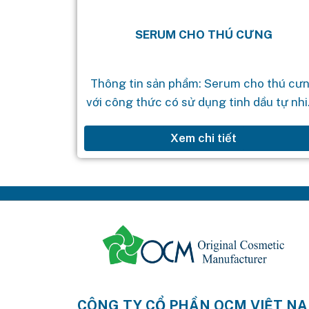
SERUM CHO THÚ CƯNG
Thông tin sản phẩm: Serum cho thú cư
với công thức có sử dụng tinh dầu tự nh
Hemp seed oil rất giàu vitamin, Omega
Xem chi tiết
và Omega 6 giúp...
CÔNG TY CỔ PHẦN OCM VIỆT N