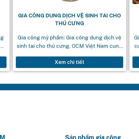
GIA CÔNG DUNG DỊCH VỆ SINH TAI CHO
THÚ CƯNG
ng
Gia công mỹ phẩm: Gia công dung dịch vệ
G
iên
sinh tai cho thú cưng. OCM Việt Nam cung
c
 3
cấp dịch vụ gia công mỹ phẩm theo yêu
c
Xem chi tiết
cầu với quy...
AM
Sản phẩm gia công