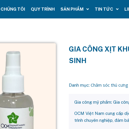
 CHÚNG TÔI
QUY TRÌNH
SẢN PHẨM
TIN TỨC
L
GIA CÔNG XỊT KH
SINH
Chăm sóc thú cưng
Danh mục:
Gia công mỹ phẩm: Gia công
OCM Việt Nam cung cấp dịc
trình chuyên nghiệp, đảm bảo