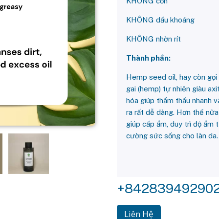
KHÔNG cồn
KHÔNG dầu khoáng
KHÔNG nhờn rít
Thành phần:
Hemp seed oil, hay còn gọi l
gai (hemp) tự nhiên giàu a
hóa giúp thẩm thấu nhanh và
ra rất dễ dàng. Hơn thế nữa
giúp cấp ẩm, duy trì độ ẩm t
cường sức sống cho làn 
+84283949290
Liên Hệ