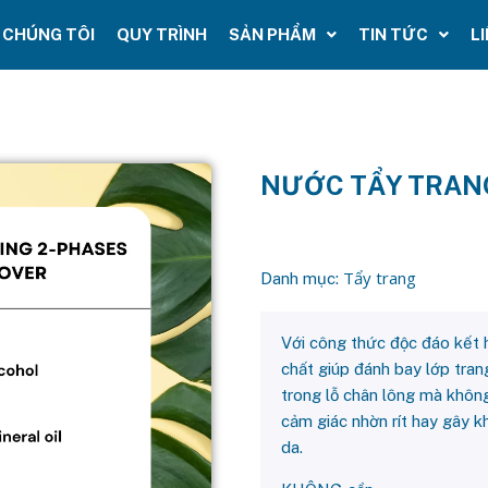
 CHÚNG TÔI
QUY TRÌNH
SẢN PHẨM
TIN TỨC
L
NƯỚC TẨY TRANG
Tẩy trang
Danh mục:
Với công thức độc đáo kết 
chất giúp đánh bay lớp tran
trong lỗ chân lông mà không
cảm giác nhờn rít hay gây k
da.