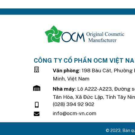
CÔNG TY CỔ PHẦN OCM VIỆT N
Văn phòng
: 198 Bàu Cát, Phường 
Minh, Việt Nam
Nhà máy
: Lô A222-A223, Đường s
Tân Hòa, Xã Đức Lập, Tỉnh Tây Ni
(028) 394 92 902
info@ocm-vn.com
© 2023, Bản q