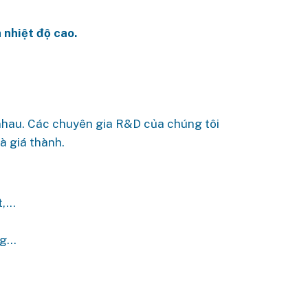
 nhiệt độ cao.
 nhau. Các chuyên gia R&D của chúng tôi
à giá thành.
t,…
ng…