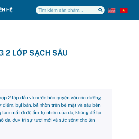
IÊN HỆ
 2 LỚP SẠCH SÂU
hợp 2 lớp dầu và nước hòa quyện với các dưỡng
g điểm, bụi bẩn, bã nhờn trên bề mặt và sâu bên
 làm mất đi độ ẩm tự nhiên của da, không để lại
hô da, duy trì sự tươi mới và sức sống cho làn