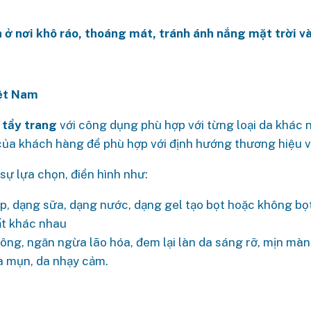
 ở nơi khô ráo, thoáng mát, tránh ánh nắng mặt trời và
iệt Nam
 tẩy trang
với công dụng phù hợp với từng loại da khác
của khách hàng để phù hợp với định hướng thương hiệu v
ự lựa chọn, điển hình như:
ớp, dạng sữa, dạng nước, dạng gel tạo bọt hoặc không bọ
ất khác nhau
lông, ngăn ngừa lão hóa, đem lại làn da sáng rỡ, mịn mà
da mụn, da nhạy cảm.