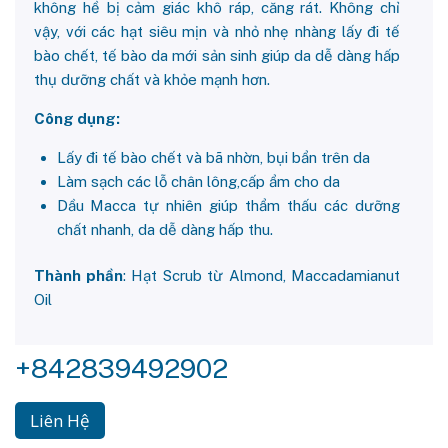
không hề bị cảm giác khô ráp, căng rát. Không chỉ
vậy, với các hạt siêu mịn và nhỏ nhẹ nhàng lấy đi tế
bào chết, tế bào da mới sản sinh giúp da dễ dàng hấp
thụ dưỡng chất và khỏe mạnh hơn.
Công dụng:
Lấy đi tế bào chết và bã nhờn, bụi bẩn trên da
Làm sạch các lỗ chân lông,cấp ẩm cho da
Dầu Macca tự nhiên giúp thẩm thấu các dưỡng
chất nhanh, da dễ dàng hấp thu.
Thành phần
: Hạt Scrub từ Almond, Maccadamianut
Oil
+842839492902
Liên Hệ