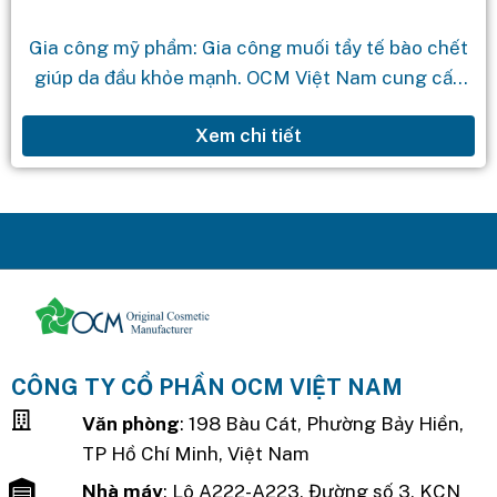
Gia công mỹ phẩm: Gia công muối tẩy tế bào chết
giúp da đầu khỏe mạnh. OCM Việt Nam cung cấp
dịch vụ gia công mỹ phẩm theo yêu cầu...
Xem chi tiết
CÔNG TY CỔ PHẦN OCM VIỆT NAM
Văn phòng
: 198 Bàu Cát, Phường Bảy Hiền,
TP Hồ Chí Minh, Việt Nam
Nhà máy
: Lô A222-A223, Đường số 3, KCN