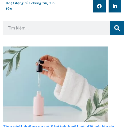
Hoạt động của chúng tôi
,
Tin
tức
Tinh chất dưỡng da và 3 lợi ích tuyệt vời đối với làn da